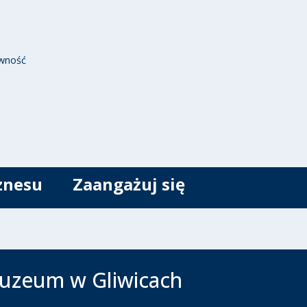
wność
znesu
Zaangażuj się
Muzeum w Gliwicach