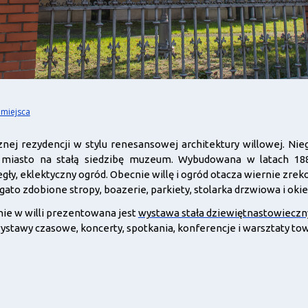
 miejsca
ej rezydencji w stylu renesansowej architektury willowej. Nie
 miasto na stałą siedzibę muzeum. Wybudowana w latach 1882
legły, eklektyczny ogród. Obecnie willę i ogród otacza wiernie
to zdobione stropy, boazerie, parkiety, stolarka drzwiowa i oki
nie w willi prezentowana jest
wystawa stała dziewiętnastowieczn
 wystawy czasowe, koncerty, spotkania, konferencje i warsztaty 