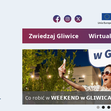
Zwiedzaj Gliwice
Wirtual
Co robić w 𝗪𝗘𝗘𝗞𝗘𝗡𝗗 𝘄 𝗚𝗟𝗜𝗪𝗜𝗖