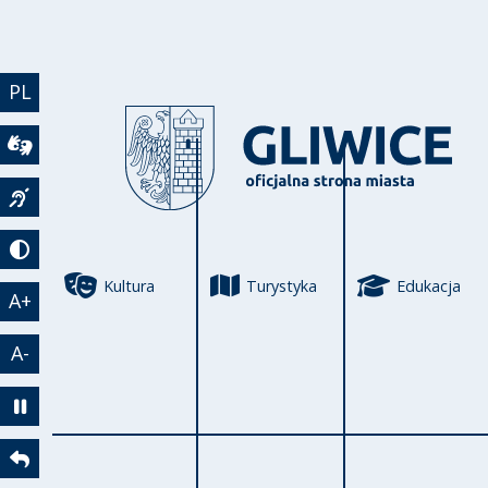
Przejdź do treści
PL
Wideotłumacz
Język migowy
Tryb kontrastowy
Kultura
Turystyka
Edukacja
A+
A-
Zatrzymaj animację
Powrót