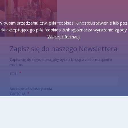
 twoim urządzeniu tzw. pliki "cookies".&nbsp;Ustawienie lub po
rki akceptującego pliki "cookies"&nbsp;oznacza wyrażenie zgody 
Więcej informacji
Zapisz się do naszego Newslettera
Zapisz się do newslettera, aby być na bieżąco z informacjami o
mieście.
Email
Adres email subskrybenta
CAPTCHA
Jaki kod znajduje się na obrazku?
Wprowadź znaki widoczne na obrazku.
To pytanie sprawdza, czy jesteś człowiekiem i zapobiega wysyłaniu