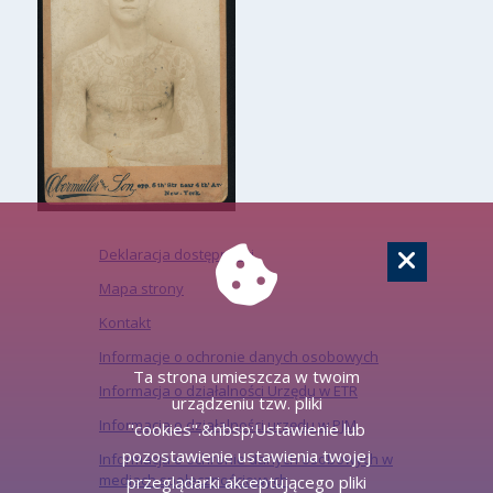
Deklaracja dostępności
Mapa strony
Kontakt
Informacje o ochronie danych osobowych
Ta strona umieszcza w twoim
Informacja o działalności Urzędu w ETR
urządzeniu tzw. pliki
Informacja o działalności urzędu w PJM
"cookies".&nbsp;Ustawienie lub
pozostawienie ustawienia twojej
Informacja o ochronie danych osobowych w
mediach społecznościowych
przeglądarki akceptującego pliki