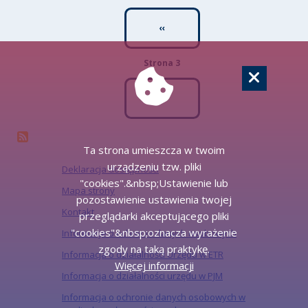
Stronicowanie
Poprzednia strona
‹‹
Strona 3
Następna strona
››
Ta strona umieszcza w twoim
urządzeniu tzw. pliki
Deklaracja dostępności
"cookies".&nbsp;Ustawienie lub
Mapa strony
pozostawienie ustawienia twojej
Kontakt
przeglądarki akceptującego pliki
"cookies"&nbsp;oznacza wyrażenie
Informacje o ochronie danych osobowych
zgody na taką praktykę.
Informacja o działalności Urzędu w ETR
Więcej informacji
Informacja o działalności urzędu w PJM
Informacja o ochronie danych osobowych w