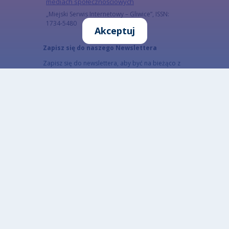
mediach społecznościowych
„Miejski Serwis Internetowy – Gliwice”, ISSN:
1734-5480
Akceptuj
Zapisz się do naszego Newslettera
Zapisz się do newslettera, aby być na bieżąco z
informacjami o mieście.
Email
Adres email subskrybenta
CAPTCHA
Jaki kod znajduje się na obrazku?
Wprowadź znaki widoczne na obrazku.
To pytanie sprawdza, czy jesteś człowiekiem i
zapobiega wysyłaniu spamu. Jeżeli nie jesteś w
stanie rozwiązać captchy skorzystaj z wersji